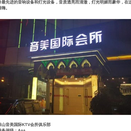
外最先进的音响设备和灯光设备，音质透亮而清澈，灯光明媚而豪华，在
最嗨。
保山音美国际KTV会所俱乐部
服务评级：A++