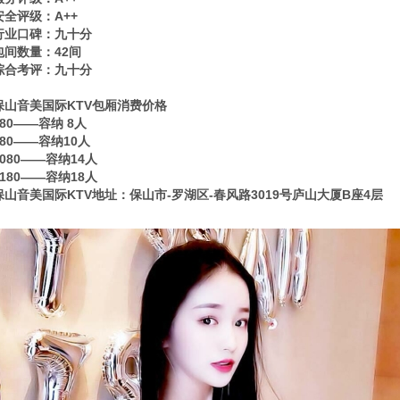
安全评级：A++
行业口碑：九十分
包间数量：42间
综合考评：九十分
保山音美国际KTV包厢消费价格
880——容纳 8人
980——容纳10人
1080——容纳14人
1180——容纳18人
保山音美国际KTV地址：保山市-罗湖区-春风路3019号庐山大厦B座4层