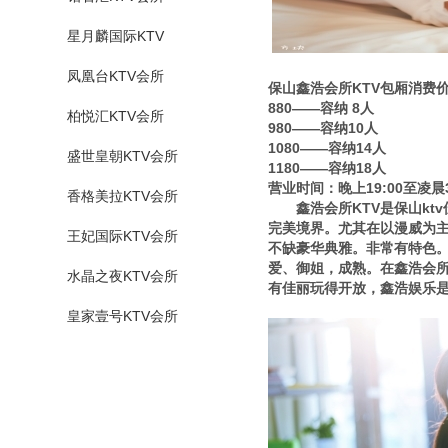
星月麟国际KTV
凤凰台KTV会所
保山鑫浩会所KTV包厢消费
880——容纳 8人
柏悦汇KTV会所
980——容纳10人
1080——容纳14人
盛世皇朝KTV会所
1180——容纳18人
营业时间：晚上19:00至凌晨3
香格美拉KTV会所
鑫浩会所KTV是保山kt
完美境界。尤其在以漫威为
王妃国际KTV会所
不缺豪华典雅。非常有特色。
爱、御姐，成熟。在鑫浩会所
水晶之夜KTV会所
有佳丽玩得开放，鑫浩娱乐
皇家壹号KTV会所