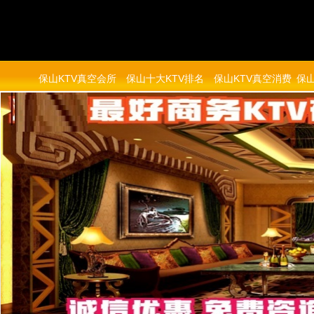
保山KTV真空会所
保山十大KTV排名
保山KTV真空消费
保山