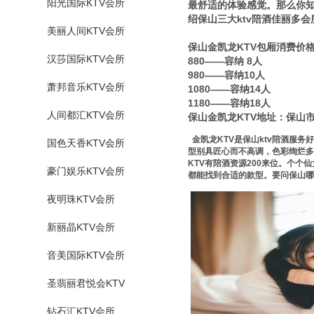
阳光国际KTV会所
最舒适的体验感觉。那么你知道
绍保山三大ktv陪酒佳丽多会
美丽人间KTV会所
保山金凯龙KTV包厢消费价
汉莎国际KTV会所
880——容纳 8人
980——容纳10人
萧邦音乐KTV会所
1080——容纳14人
1180——容纳18人
人间都汇KTV会所
保山金凯龙KTV地址：保山
金凯龙KTV是保山ktv陪酒服
国色天香KTV会所
型别具匠心而不高调，色彩绚烂
KTV有陪酒资源200来位。个
豪门娱乐KTV会所
都能找到合适的款型。要问保山哪
夜明珠KTV会所
新丽晶KTV会所
音美国际KTV会所
圣翡丽君悦会KTV
钻石汇KTV会所