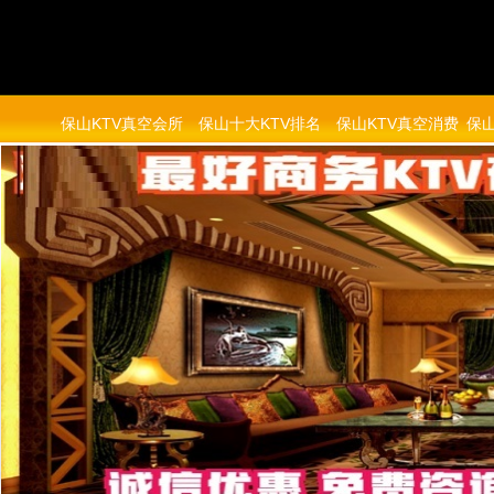
保山KTV真空会所
保山十大KTV排名
保山KTV真空消费
保山