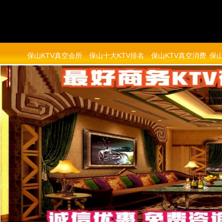
保山KTV真空会所
保山十大KTV排名
保山KTV真空消费
保山