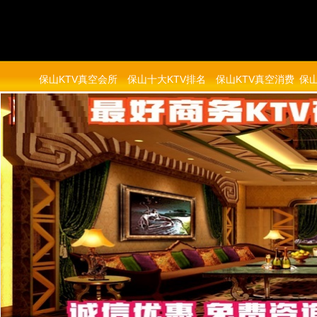
保山KTV真空会所
保山十大KTV排名
保山KTV真空消费
保山