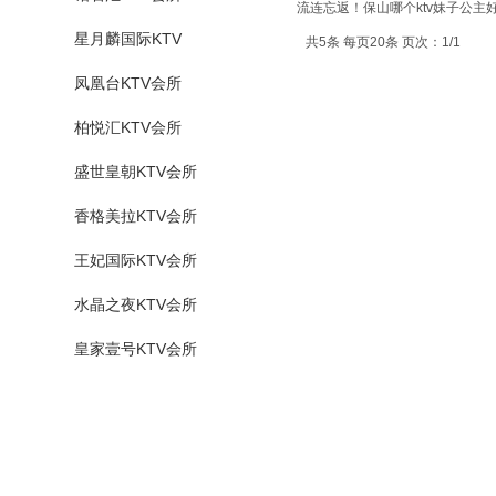
流连忘返！保山哪个ktv妹子公主好
星月麟国际KTV
共5条 每页20条 页次：1/1
凤凰台KTV会所
柏悦汇KTV会所
盛世皇朝KTV会所
香格美拉KTV会所
王妃国际KTV会所
水晶之夜KTV会所
皇家壹号KTV会所