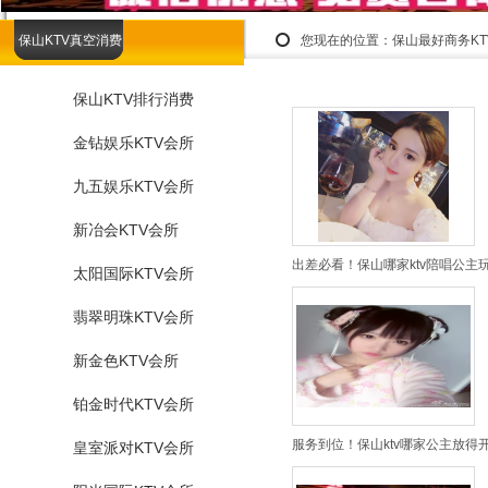
保山KTV真空消费
您现在的位置：
保山最好商务K
保山KTV排行消费
金钻娱乐KTV会所
九五娱乐KTV会所
新冶会KTV会所
出差必看！保山哪家ktv陪唱公主
太阳国际KTV会所
翡翠明珠KTV会所
新金色KTV会所
铂金时代KTV会所
服务到位！保山ktv哪家公主放得
皇室派对KTV会所