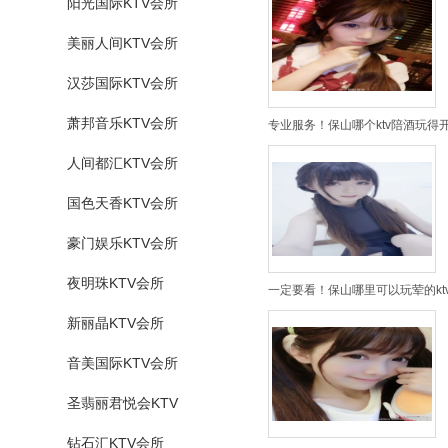
阳光国际KTV会所
美丽人间KTV会所
汉莎国际KTV会所
萧邦音乐KTV会所
专业服务！保山哪个ktv陪酒玩得开
人间都汇KTV会所
国色天香KTV会所
豪门娱乐KTV会所
夜明珠KTV会所
一定要看！保山哪里可以玩荤的ktv
新丽晶KTV会所
音美国际KTV会所
圣翡丽君悦会KTV
钻石汇KTV会所