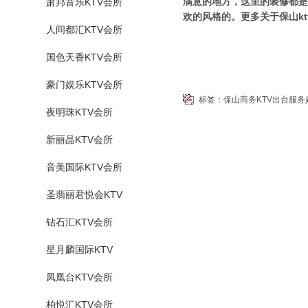
满意的地方，这里的装修都是
萧邦音乐KTV会所
欢的风格的。更多关于保山kt
人间都汇KTV会所
国色天香KTV会所
豪门娱乐KTV会所
标签：
保山商务KTV出台服务
夜明珠KTV会所
新丽晶KTV会所
音美国际KTV会所
圣翡丽君悦会KTV
钻石汇KTV会所
星月麟国际KTV
凤凰台KTV会所
柏悦汇KTV会所