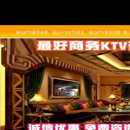
保山KTV真空会所
保山十大KTV排名
保山KTV真空消费
保山